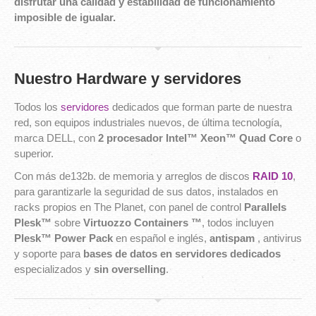
disfrutar una calidad y estabilidad de funcionamiento
imposible de igualar.
Nuestro Hardware y servidores
Todos los
servidores
dedicados que forman parte de nuestra
red, son equipos industriales nuevos, de última tecnología,
marca DELL, con
2 procesador Intel™ Xeon™ Quad Core
o
superior.
Con más de132b. de memoria y arreglos de discos
RAID 10
,
para garantizarle la seguridad de sus datos, instalados en
racks propios en The Planet, con panel de control
Parallels
Plesk™
sobre
Virtuozzo Containers ™
, todos incluyen
Plesk™ Power Pack
en español e inglés,
antispam
, antivirus
y soporte para
bases de datos en servidores dedicados
especializados y
sin overselling
.