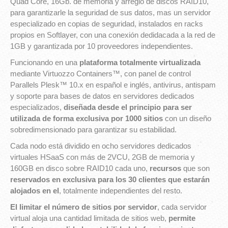
Quad Core, 16Gb. de memoria y arreglo de discos RAID10,
para garantizarle la seguridad de sus datos, mas un servidor
especializado en copias de seguridad, instalados en racks
propios en Softlayer, con una conexión dedidacada a la red de
1GB y garantizada por 10 proveedores independientes.
Funcionando en una
plataforma totalmente virtualizada
mediante Virtuozzo Containers™, con panel de control
Parallels Plesk™ 10.x en español e inglés, antivirus, antispam
y soporte para bases de datos en servidores dedicados
especializados,
diseñada desde el principio para ser
utilizada de forma exclusiva por 1000 sitios
con un diseño
sobredimensionado para garantizar su estabilidad.
Cada nodo está dividido en ocho servidores dedicados
virtuales HSaaS con más de 2VCU, 2GB de memoria y
160GB en disco sobre RAID10 cada uno,
recursos
que son
reservados en exclusiva para los 30 clientes que estarán
alojados en el
, totalmente independientes del resto.
El limitar el número de sitios por servidor
, cada servidor
virtual aloja una cantidad limitada de sitios web,
permite