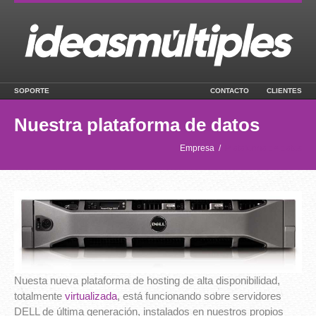
SOPORTE
CONTACTO
CLIENTES
Nuestra plataforma de datos
Empresa
/
Plataforma de datos
Nuesta nueva plataforma de hosting de alta disponibilidad,
totalmente
virtualizada
, está funcionando sobre servidores
DELL de última generación, instalados en nuestros propios