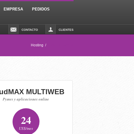
EMPRESA
PEDIDOS
CONTACTO
CLIENTES
Hosting
/
Lista de precios
oudMAX MULTIWEB
Pymes y aplicaciones online
24
US$/mes