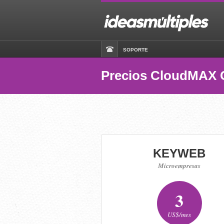
SOPORTE
Precios CloudMAX 
KEYWEB
Microempresas
3
US$/mes