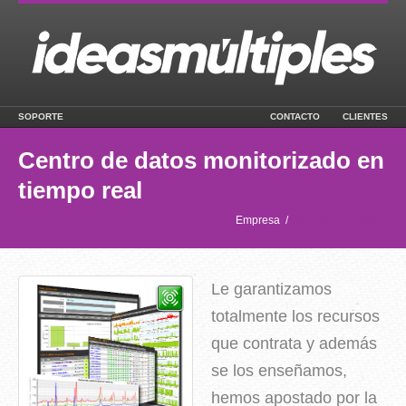
SOPORTE
CONTACTO
CLIENTES
Centro de datos monitorizado en
tiempo real
Empresa
/
Monitoreo y control
Le garantizamos
totalmente los recursos
que contrata y además
se los enseñamos,
hemos apostado por la