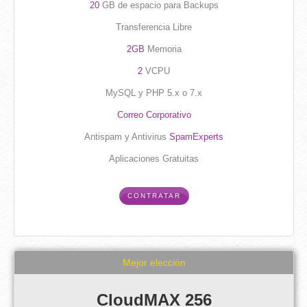
20
GB de espacio para Backups
Transferencia Libre
2GB
Memoria
2
VCPU
MySQL y PHP 5.x o 7.x
Correo Corporativo
Antispam y Antivirus
SpamExperts
Aplicaciones Gratuitas
CONTRATAR
Mejor elección
CloudMAX 256