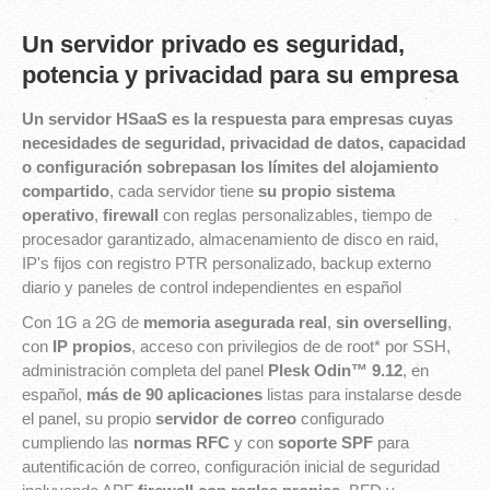
Un servidor privado es seguridad,
potencia y privacidad para su empresa
Un servidor HSaaS es la respuesta para empresas cuyas
necesidades de seguridad, privacidad de datos, capacidad
o configuración sobrepasan los límites del alojamiento
compartido
, cada servidor tiene
su propio sistema
operativo
,
firewall
con reglas personalizables, tiempo de
procesador garantizado, almacenamiento de disco en raid,
IP's fijos con registro PTR personalizado, backup externo
diario y paneles de control independientes en español
Con 1G a 2G de
memoria asegurada real
,
sin overselling
,
con
IP propios
, acceso con privilegios de de root* por SSH,
administración completa del panel
Plesk Odin™ 9.12
, en
español
,
más de 90 aplicaciones
listas para instalarse desde
el panel, su propio
servidor de correo
configurado
cumpliendo las
normas RFC
y con
soporte SPF
para
autentificación de correo, configuración inicial de seguridad