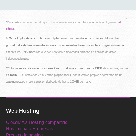
*Para saber un poco más de que es la virtualización y como funciona continue leyendo
esta
página
.
**
Toda la plataforma de ideasmultiples.com, incluyendo nuestra marca blanca im-
global.net esta funcionando en servidores virtuales basados en tecnología Virtuozzo
,
excepto los DNS maestros que son servidores dedicados alojados en centros de datos
independedientes.
*** Todos
nuestros servidores son Xeon Dual con un mínimo de 24GB
de memoria, discos
en
RAID 10
e instalados en nuestros propios racks, con nuestros propios segmentos de IP
automanejados y con conexión dedicada de hasta 100MB por rack.
Web Hosting
CloudMAX Hosting compartido
Hosting para Empresas
Precios de hosting