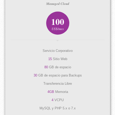
Managed Cloud
100
US$/mes
Servicio Corporativo
15
Sitio Web
80
GB de espacio
30
GB de espacio para Backups
Transferencia Libre
4GB
Memoria
4
VCPU
MySQL y PHP 5.x o 7.x