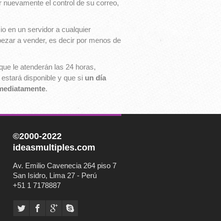
r nuevamente el control de su correo,
o en un servidor a cualquier
pezar a vender, es decir por menos de
ue le atenderán las 24 horas,
 estará disponible y que si
un día
nmediatamente
.
©2000-2022
ideasmultiples.com
Av. Emilio Cavenecia 264 piso 7
San Isidro, Lima 27 - Perú
+51 1 7178887