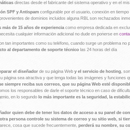
máticas
directas desde el fabricante del sistema operativo y en el 
ción SPF y Antispam
configurable por el usuario, conexión en tiempo 
ils provenientes de dominios incluidos alguna RBL son rechazados in
 más de 15 años de experiencia
como empresa dedicada en exclusi
i necesita cualquier información adicional no dude en ponerse en
conta
 son tan importantes como su teléfono, cuando surge un problema no p
cto al departamento de soporte técnico
las 24 horas del día
eparar el diseñador
de su página Web
y el servicio de hosting
, so
u página sea atractiva y que tenga todas las imágenes y funciones 
ue siempre reciba sus correos, que su página Web esté disponible
os los responsables de darle el soporte técnico en caso de dificulta
ngenio, en lo segundo
lo más importante es la seguridad, la estabili
ñador quien debe de tener los datos de acceso a su panel de con
otra persona controle su sistema de correo y su sitio web, si ti
parece, cosa que sucede frecuentemente,
perderá su nombre, su cor