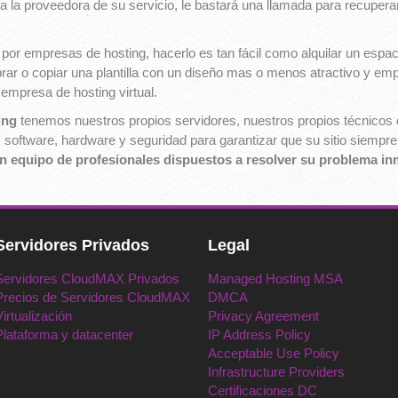
 la proveedora de su servicio, le bastará una llamada para recupera
or empresas de hosting, hacerlo es tan fácil como alquilar un espaci
ar o copiar una plantilla con un diseño mas o menos atractivo y em
 empresa de hosting virtual.
ing
tenemos nuestros propios servidores, nuestros propios técnicos q
software, hardware y seguridad para garantizar que su sitio siempre
un equipo de profesionales dispuestos a resolver su problema i
Servidores Privados
Legal
Servidores CloudMAX Privados
Managed Hosting MSA
Precios de Servidores CloudMAX
DMCA
Virtualización
Privacy Agreement
Plataforma y datacenter
IP Address Policy
Acceptable Use Policy
Infrastructure Providers
Certificaciones DC