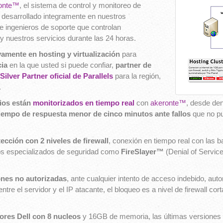
onte™
, el sistema de control y monitoreo de
s desarrollado integramente en nuestros
de ingenieros de soporte que controlan
y nuestros servicios durante las 24 horas.
amente en hosting y virtualización
para
cia
en la que usted si puede confiar,
partner de
Silver Partner oficial de Parallels
para la región,
.
ios están
monitorizados en tiempo real
con
akeronte™
, desde den
iempo de respuesta menor de cinco minutos ante fallos
que no pu
ección con 2 niveles de firewall
, conexión en tiempo real con las b
os especializados de seguridad como
FireSlayer™
(Denial of Servic
ones no autorizadas
, ante cualquier intento de acceso indebido, au
ntre el servidor y el IP atacante, el bloqueo es a nivel de firewall cor
res Dell con 8 nucleos
y 16GB de memoria, las últimas versiones