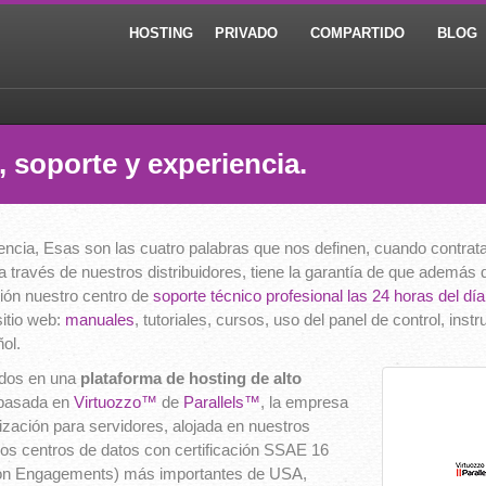
HOSTING
PRIVADO
COMPARTIDO
BLOG
, soporte y experiencia.
encia, Esas son las cuatro palabras que nos definen, cuando contrata
 a través de nuestros distribuidores, tiene la garantía de que ademá
ción nuestro centro de
soporte técnico profesional las 24 horas del día
sitio web:
manuales
, tutoriales, cursos, uso del panel de control, ins
ol.
jados en una
plataforma de hosting de alto
, basada en
Virtuozzo™
de
Parallels™
, la empresa
ización para servidores, alojada en nuestros
os centros de datos con certificación SSAE 16
tion Engagements) más importantes de USA,