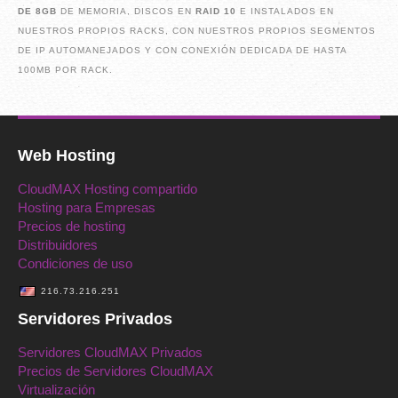
DE 8GB
DE MEMORIA, DISCOS EN
RAID 10
E INSTALADOS EN
NUESTROS PROPIOS RACKS, CON NUESTROS PROPIOS SEGMENTOS
DE IP AUTOMANEJADOS Y CON CONEXIÓN DEDICADA DE HASTA
100MB POR RACK.
Web Hosting
CloudMAX Hosting compartido
Hosting para Empresas
Precios de hosting
Distribuidores
Condiciones de uso
216.73.216.251
Servidores Privados
Servidores CloudMAX Privados
Precios de Servidores CloudMAX
Virtualización