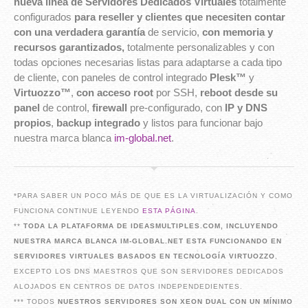
nueva línea de Servidores Dedicados Virtuales
totalmente
configurados
para reseller y clientes que necesiten contar
con una verdadera garantía
de servicio,
con memoria y
recursos garantizados,
totalmente personalizables y con
todas opciones necesarias listas para adaptarse a cada tipo
de cliente, con paneles de control integrado
Plesk™
y
Virtuozzo™
,
con acceso root
por SSH,
reboot desde su
panel
de control,
firewall
pre-configurado, con
IP y DNS
propios
,
backup integrado
y listos para funcionar bajo
nuestra marca blanca
im-global.net
.
*PARA SABER UN POCO MÁS DE QUE ES LA VIRTUALIZACIÓN Y COMO
FUNCIONA CONTINUE LEYENDO
ESTA PÁGINA
.
**
TODA LA PLATAFORMA DE IDEASMULTIPLES.COM, INCLUYENDO
NUESTRA MARCA BLANCA IM-GLOBAL.NET ESTA FUNCIONANDO EN
SERVIDORES VIRTUALES BASADOS EN TECNOLOGÍA VIRTUOZZO
,
EXCEPTO LOS DNS MAESTROS QUE SON SERVIDORES DEDICADOS
ALOJADOS EN CENTROS DE DATOS INDEPENDEDIENTES.
*** TODOS
NUESTROS SERVIDORES SON XEON DUAL CON UN MÍNIMO