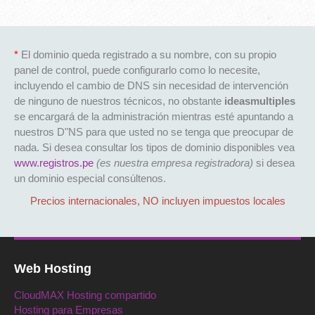
*
El dominio queda registrado a su nombre, con su propio
panel de control, puede configurarlo como lo necesite,
incluyendo el cambio de DNS sin necesidad de intervención
de ninguno de nuestros técnicos, no obstante
ideasmultiples
se encargará de la administración mientras esté apuntando a
nuestros D"NS para que usted no se tenga que preocupar de
nada. Si desea consultar los tipos de dominio disponibles vea
www.registros.pe
(es nuestra empresa registradora)
si desea
un dominio especial consúltenos.
Precios internacionales, NO incluyen impuestos locales
Web Hosting
CloudMAX Hosting compartido
Hosting para Empresas